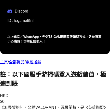
Discord
ID : tsgame888
以上電話／WhatsApp，先係TS GAME既客服聯絡⽅式，各位買家
⼩⼼購買！切勿亂信他⼈！
主頁
/
全部貨品
/
電腦遊戲
註：以下國服手游掃碼登入遊戲儲值，極
速到賬
HKD
$
0
《無畏契約》，又稱VALORANT、瓦羅蘭特，是《英雄聯盟》