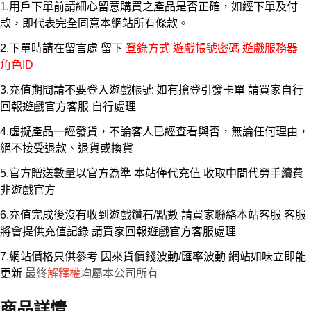
1.用戶下單前請細心留意購買之產品是否正確，如經下單及付
款，即代表完全同意本網站所有條款。
2.下單時請在留言處 留下
登錄方式 遊戲帳號密碼 遊戲服務器
角色ID
3.充值期間請不要登入遊戲帳號 如有搶登引發卡單 請買家自行
回報遊戲官方客服 自行處理
4.虛擬產品一經發貨，不論客人已經查看與否，無論任何理由，
絕不接受退款、退貨或換貨
5.官方贈送數量以官方為準 本站僅代充值 收取中間代勞手續費
非遊戲官方
6.充值完成後沒有收到遊戲鑽石/點數 請買家聯絡本站客服 客服
將會提供充值記錄 請買家回報遊戲官方客服處理
7.網站價格只供參考 因來貨價錢波動/匯率波動 網站如味立即能
更新
最終
解釋權
均屬本公司所有
商品詳情