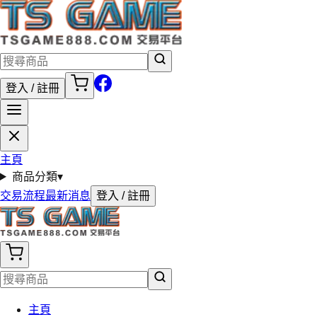
登入 / 註冊
主頁
商品分類
▾
交易流程
最新消息
登入 / 註冊
主頁