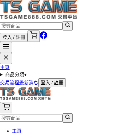
登入 / 註冊
主頁
商品分類
▾
交易流程
最新消息
登入 / 註冊
主頁