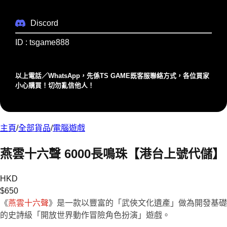
Discord
ID : tsgame888
以上電話／WhatsApp，先係TS GAME既客服聯絡⽅式，各位買家
⼩⼼購買！切勿亂信他⼈！
主頁
/
全部貨品
/
電腦遊戲
燕雲十六聲 6000長鳴珠【港台上號代儲】
HKD
$
650
《
燕雲十六聲
》是一款以豐富的「武俠文化遺產」做為開發基礎
的史詩級「開放世界動作冒險角色扮演」遊戲。