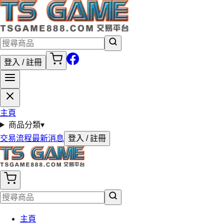
登入 / 註冊
主頁
商品分類
▾
交易流程
最新消息
登入 / 註冊
主頁