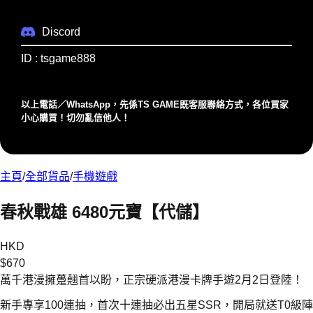
Discord
ID : tsgame888
以上電話／WhatsApp，先係TS GAME既客服聯絡⽅式，各位買家
⼩⼼購買！切勿亂信他⼈！
主頁
/
全部貨品
/
手機遊戲
春秋戰雄 6480元寶【代儲】
HKD
$
670
萬千港漫擁躉翹首以盼，正宗硬派港漫卡牌手遊2月2日登陸！
新手專享100連抽，首次十連抽必出五星SSR，開局就送T0級陣