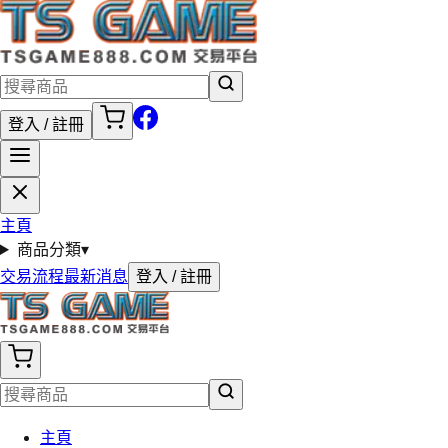
登入 / 註冊
主頁
商品分類
▾
交易流程
最新消息
登入 / 註冊
主頁