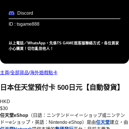
Discord
ID : tsgame888
以上電話／WhatsApp，先係TS GAME既客服聯絡⽅式，各位買家
⼩⼼購買！切勿亂信他⼈！
主頁
/
全部貨品
/
海外遊戲點卡
日本任天堂預付卡 500日元【自動發貨】
HKD
$
30
任天堂eShop
（日語：ニンテンドーイーショップ或ニンテン
ドーeショップ，英語：Nintendo eShop）是由
任天堂
建立，由