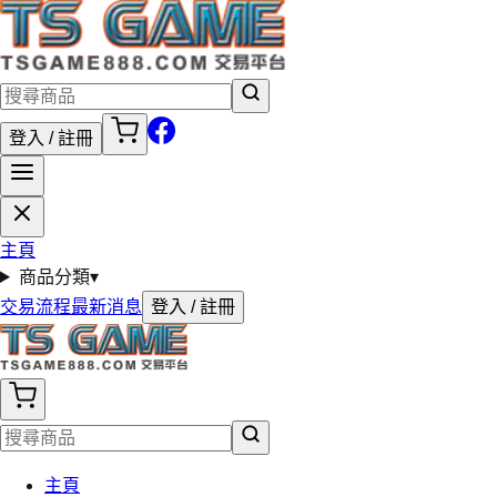
登入 / 註冊
主頁
商品分類
▾
交易流程
最新消息
登入 / 註冊
主頁