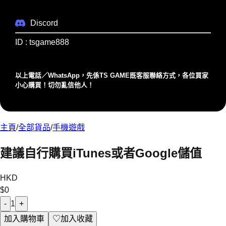
Discord
ID : tsgame888
以上電話／WhatsApp，先係TS GAME既客服聯絡⽅式，各位買家
⼩⼼購買！切勿亂信他⼈！
主頁
/
全部貨品
/
手機遊戲
建議自行購買iTunes或者Google儲值
HKD
$
0
-
1
+
加入購物車
♡
加入收藏