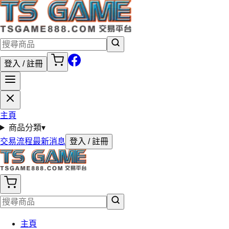
登入 / 註冊
主頁
商品分類
▾
交易流程
最新消息
登入 / 註冊
主頁