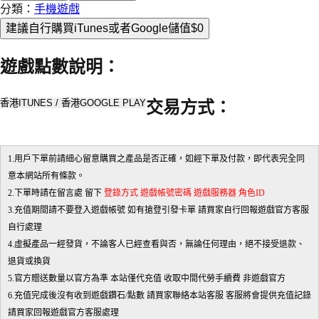
分類：
手機遊戲
建議自行購買iTunes或者Google儲值
$0
遊戲點數說明
：
香港ITUNES / 香港GOOGLE PLAY
交易方式
：
1.用戶下單前請細心留意購買之產品是否正確，如經下單及付款，即代表完全同
意本網站所有條款。
2.下單時請在留言處 留下
登錄方式 遊戲帳號密碼 遊戲服務器 角色ID
3.充值期間請不要登入遊戲帳號 如有搶登引發卡單 請買家自行回報遊戲官方客服
自行處理
4.虛擬產品一經發貨，不論客人已經查看與否，無論任何理由，絕不接受退款、
退貨或換貨
5.官方贈送數量以官方為準 本站僅代充值 收取中間代勞手續費 非遊戲官方
6.充值完成後沒有收到遊戲鑽石/點數 請買家聯絡本站客服 客服將會提供充值記錄
請買家回報遊戲官方客服處理