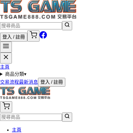
登入 / 註冊
主頁
商品分類
▾
交易流程
最新消息
登入 / 註冊
主頁