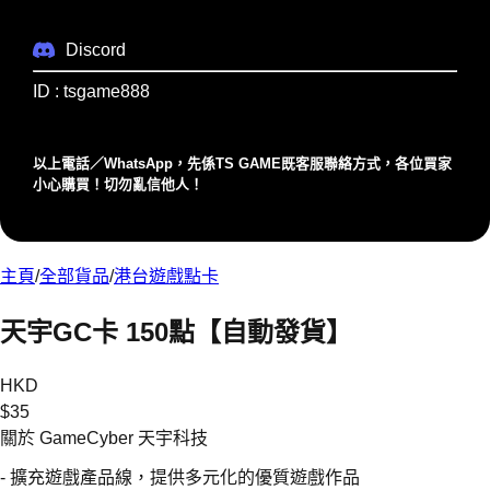
Discord
ID : tsgame888
以上電話／WhatsApp，先係TS GAME既客服聯絡⽅式，各位買家
⼩⼼購買！切勿亂信他⼈！
主頁
/
全部貨品
/
港台遊戲點卡
天宇GC卡 150點【自動發貨】
HKD
$
35
關於 GameCyber 天宇科技
- 擴充遊戲產品線，提供多元化的優質遊戲作品