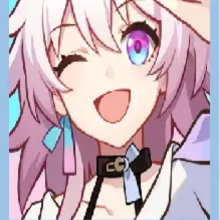
手機遊戲
崩壞星穹鐵道 儲值