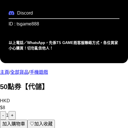
Discord
ID : tsgame888
以上電話／WhatsApp，先係TS GAME既客服聯絡⽅式，各位買家
⼩⼼購買！切勿亂信他⼈！
主頁
/
全部貨品
/
手機遊戲
50點券【代儲】
HKD
$
8
-
1
+
加入購物車
♡
加入收藏