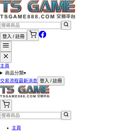
登入 / 註冊
主頁
商品分類
▾
交易流程
最新消息
登入 / 註冊
主頁