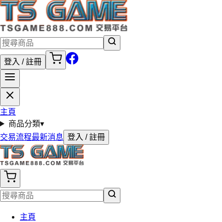
登入 / 註冊
主頁
商品分類
▾
交易流程
最新消息
登入 / 註冊
主頁