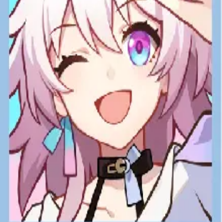
手機遊戲
崩壞星穹鐵道 儲值