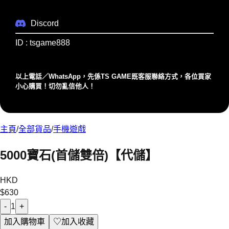
Discord
ID : tsgame888
以上電話／WhatsApp，先係TS GAME既客服聯絡⽅式，各位買家
⼩⼼購買！切勿亂信他⼈！
主頁
/
全部貨品
/
手機遊戲
5000寶石(首儲雙倍)【代儲】
HKD
$
630
-
1
+
加入購物車
♡
加入收藏