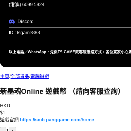
(港澳) 6099 5824
Discord
ID : tsgame888
以上電話／WhatsApp，先係TS GAME既客服聯絡⽅式，各位買家⼩
主頁
/
全部貨品
/
電腦遊戲
新墨魂Online 遊戲幣 （請向客服查詢）
HKD
$
1
遊戲官網:
https://smh.panggame.com/home