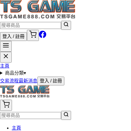
登入 / 註冊
主頁
商品分類
▾
交易流程
最新消息
登入 / 註冊
主頁