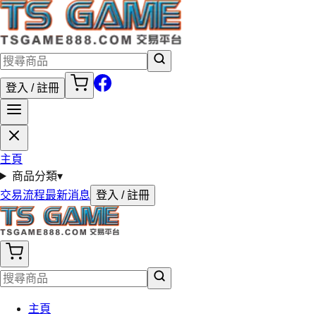
登入 / 註冊
主頁
商品分類
▾
交易流程
最新消息
登入 / 註冊
主頁