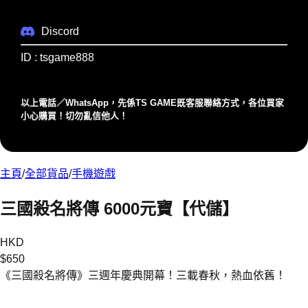
Discord
ID : tsgame888
以上電話／WhatsApp，先係TS GAME既客服聯絡⽅式，各位買家
⼩⼼購買！切勿亂信他⼈！
主頁
/
全部貨品
/
手機遊戲
三國殺名將傳 6000元寶【代儲】
HKD
$
650
《三國殺名將傳》三週年慶典開幕！三載春秋，熱血依舊！