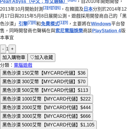
Pearl Abyss（中文：珍艾碧絲）
，自2010年開始開發，
[3]
[4]
[5]
[6]
2013年10月開始封測
，在韓國及
日本
分別於2014年12
月17日與2015年5月8日展開公測。遊戲採用開發商自己的「黑
[7]
[8]
[1]
[9]
色沙漠」
引擎
和
免費模式
，主要將在
Windows
平台發
售，同時開發商也聲稱在與
索尼電腦娛樂
商談
PlayStation 4
版
本事宜
-
1
+
加入購物車
♡
加入收藏
分類：
電腦遊戲
黑色沙漠 150艾幣【MYCARD代儲】
$36
黑色沙漠 300艾幣【MYCARD代儲】
$70
黑色沙漠 500艾幣【MYCARD代儲】
$113
黑色沙漠 1000艾幣【MYCARD代儲】
$222
黑色沙漠 2000艾幣【MYCARD代儲】
$444
黑色沙漠 3000艾幣【MYCARD代儲】
$666
黑色沙漠 5000艾幣【MYCARD代儲】
$1,105