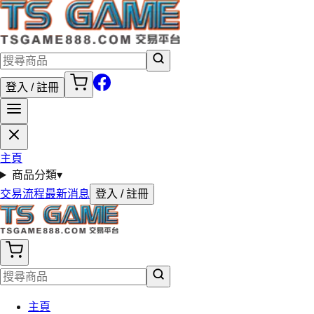
登入 / 註冊
主頁
商品分類
▾
交易流程
最新消息
登入 / 註冊
主頁