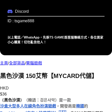
Discord
ID : tsgame888
以上電話／WhatsApp，先係TS GAME既客服聯絡⽅式，各位買家
⼩⼼購買！切勿亂信他⼈！
主頁
/
全部貨品
/
電腦遊戲
黑色沙漠 150艾幣【MYCARD代儲】
HKD
$
36
《
黑色沙漠
》（韓語：
검은사막
）是一款
沙盒大型多人在線角色扮演遊戲
，開發商是
韓國
的
[1]
[2]