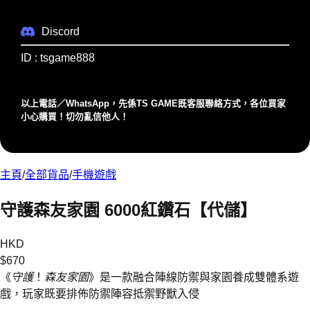
Discord
ID : tsgame888
以上電話／WhatsApp，先係TS GAME既客服聯絡⽅式，各位買家
⼩⼼購買！切勿亂信他⼈！
主頁
/
全部貨品
/
手機遊戲
守護森友家園 6000紅鑽石【代儲】
HKD
$
670
《
守護
！
森友家園
》是一款融合陣線防禦與家園養成雙體系遊
戲，玩家既要排佈防禦陣容抵禦野獸入侵