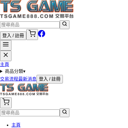
登入 / 註冊
主頁
商品分類
▾
交易流程
最新消息
登入 / 註冊
主頁