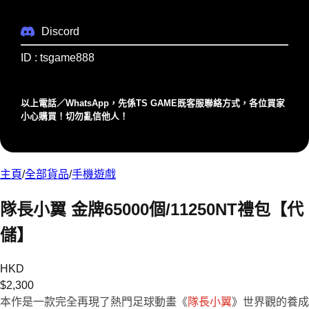
Discord
ID : tsgame888
以上電話／WhatsApp，先係TS GAME既客服聯絡⽅式，各位買家
⼩⼼購買！切勿亂信他⼈！
主頁
/
全部貨品
/
手機遊戲
隊長小翼 金牌65000個/11250NT禮包【代
儲】
HKD
$
2,300
本作是一款完全再現了熱門足球動畫《
隊長小翼
》世界觀的養成