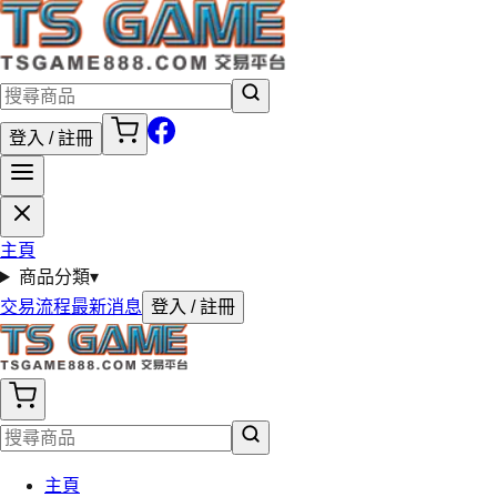
登入 / 註冊
主頁
商品分類
▾
交易流程
最新消息
登入 / 註冊
主頁