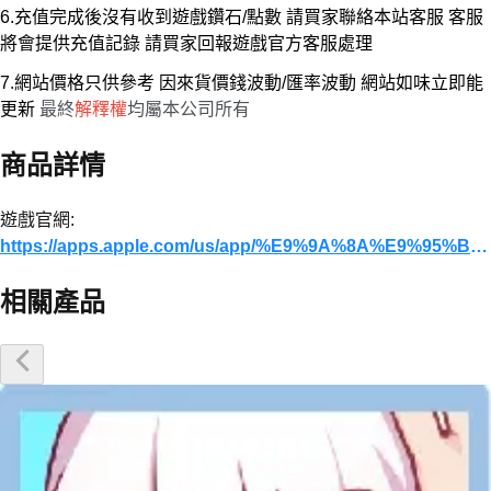
6.充值完成後沒有收到遊戲鑽石/點數 請買家聯絡本站客服 客服
將會提供充值記錄 請買家回報遊戲官方客服處理
7.網站價格只供參考 因來貨價錢波動/匯率波動 網站如味立即能
更新
最終
解釋權
均屬本公司所有
商品詳情
遊戲官網:
https://apps.apple.com/us/app/%E9%9A%8A%E9%95%B7%E5%B0%8F%E7%BF%BC-%E6%88%91%E7%9A%84%E9%BB%83%E9%87%91%E5%8D%81%E4%B8%80%E4%BA%BA-mg11/id6759662874?l=zh-Hant-TW
相關產品
優惠