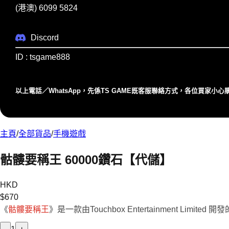
(港澳) 6099 5824
Discord
ID : tsgame888
以上電話／WhatsApp，先係TS GAME既客服聯絡⽅式，各位買家⼩
主頁
/
全部貨品
/
手機遊戲
骷髏要稱王 60000鑽石【代儲】
HKD
$
670
《
骷髏要稱王
》是一款由Touchbox Entertainment Limit