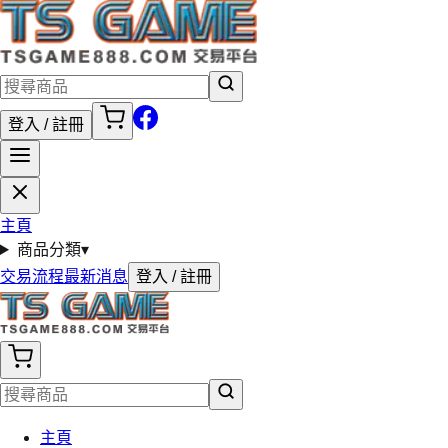
登入 / 註冊
主頁
商品分類
▾
交易流程
最新消息
登入 / 註冊
主頁