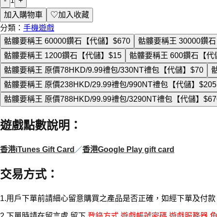
-
1
+
加入購物車
♡
加入收藏
分類：
手機遊戲
骷髏要稱王 60000鑽石【代儲】
$670
骷髏要稱王 30000鑽
骷髏要稱王 1200鑽石【代儲】
$15
骷髏要稱王 600鑽石【代
骷髏要稱王 原價78HKD/9.99禮包/330NT禮包【代儲】
$70
骷
骷髏要稱王 原價238HKD/29.99禮包/990NT禮包【代儲】
$205
骷髏要稱王 原價788HKD/99.99禮包/3290NT禮包【代儲】
$67
遊戲點數說明
：
香港iTunes Gift Card
／
香港Google Play gift card
交易方式
：
1.用戶下單前請細心留意購買之產品是否正確，如經下單及付
2.下單時請在留言處 留下
登錄方式 遊戲帳號密碼 遊戲服務器 角