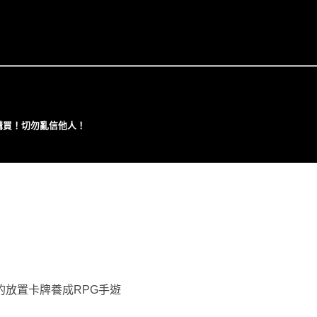
⼼購買！切勿亂信他⼈！
ed 開發的放置卡牌養成RPG手遊