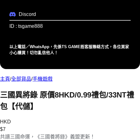
Discord
ID : tsgame888
以上電話／WhatsApp，先係TS GAME既客服聯絡⽅式，各位買家
⼩⼼購買！切勿亂信他⼈！
主頁
/
全部貨品
/
手機遊戲
三國異將錄 原價8HKD/0.99禮包/33NT禮
包【代儲】
HKD
$
7
共譜三國命運，《三國養將錄》義盟更新！