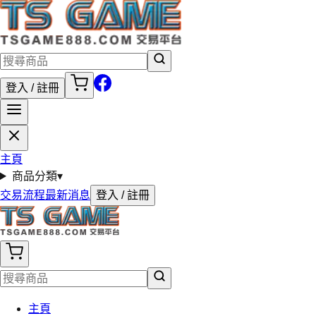
登入 / 註冊
主頁
商品分類
▾
交易流程
最新消息
登入 / 註冊
主頁