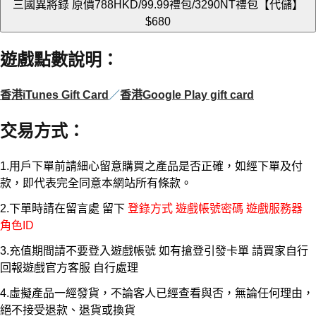
三國異將錄 原價788HKD/99.99禮包/3290NT禮包【代儲】
$680
遊戲點數說明
：
香港iTunes Gift Card
／
香港Google Play gift card
交易方式
：
1.用戶下單前請細心留意購買之產品是否正確，如經下單及付
款，即代表完全同意本網站所有條款。
2.下單時請在留言處 留下
登錄方式 遊戲帳號密碼 遊戲服務器
角色ID
3.充值期間請不要登入遊戲帳號 如有搶登引發卡單 請買家自行
回報遊戲官方客服 自行處理
4.虛擬產品一經發貨，不論客人已經查看與否，無論任何理由，
絕不接受退款、退貨或換貨