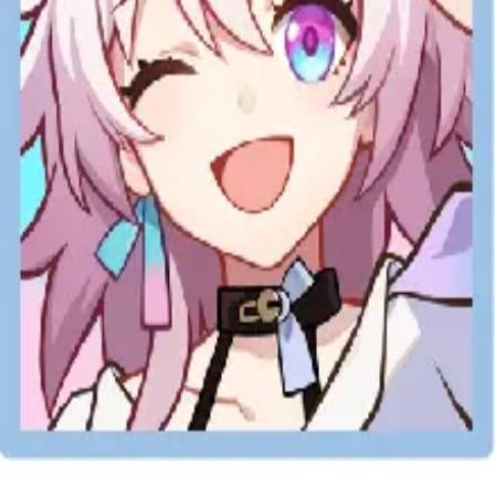
手機遊戲
崩壞星穹鐵道 儲值