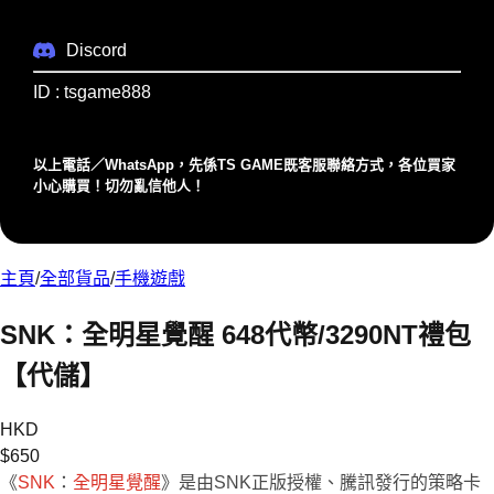
Discord
ID : tsgame888
以上電話／WhatsApp，先係TS GAME既客服聯絡⽅式，各位買家
⼩⼼購買！切勿亂信他⼈！
主頁
/
全部貨品
/
手機遊戲
SNK：全明星覺醒 648代幤/3290NT禮包
【代儲】
HKD
$
650
《
SNK
：
全明星覺醒
》是由SNK正版授權、騰訊發行的策略卡