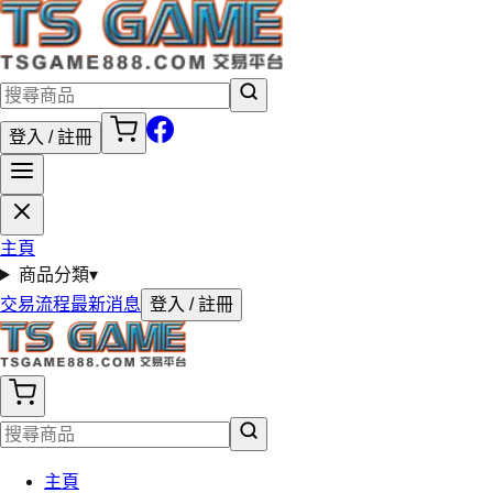
登入 / 註冊
主頁
商品分類
▾
交易流程
最新消息
登入 / 註冊
主頁