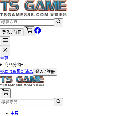
登入 / 註冊
主頁
商品分類
▾
交易流程
最新消息
登入 / 註冊
主頁