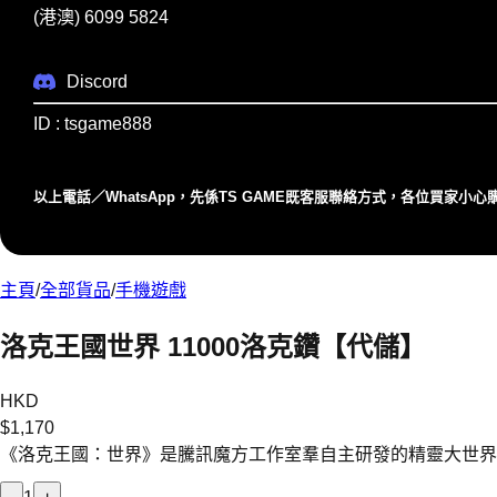
(港澳) 6099 5824
Discord
ID : tsgame888
以上電話／WhatsApp，先係TS GAME既客服聯絡⽅式，各位買家⼩
主頁
/
全部貨品
/
手機遊戲
洛克王國世界 11000洛克鑽【代儲】
HKD
$
1,170
《洛克王國：世界》是騰訊魔方工作室羣自主研發的精靈大世界