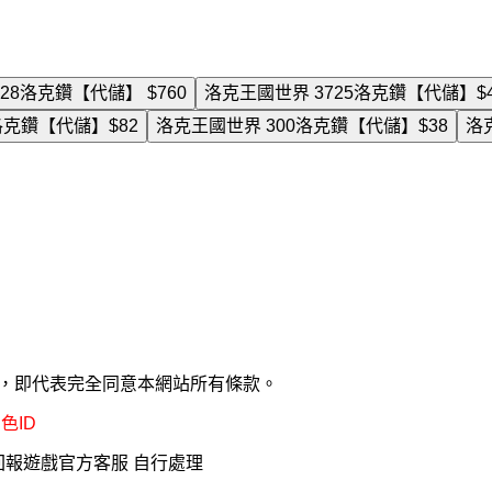
128洛克鑽【代儲】
$760
洛克王國世界 3725洛克鑽【代儲】
$
8洛克鑽【代儲】
$82
洛克王國世界 300洛克鑽【代儲】
$38
洛
款，即代表完全同意本網站所有條款。
色ID
回報遊戲官方客服 自行處理