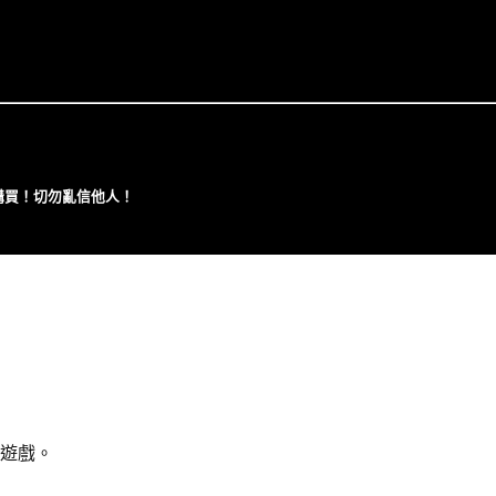
⼼購買！切勿亂信他⼈！
遊戲。