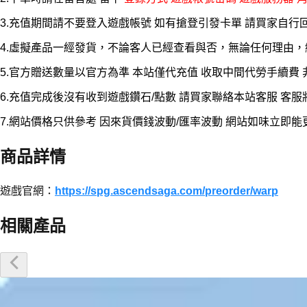
3.充值期間請不要登入遊戲帳號 如有搶登引發卡單 請買家自行
4.虛擬產品一經發貨，不論客人已經查看與否，無論任何理由
5.官方贈送數量以官方為準 本站僅代充值 收取中間代勞手續費
6.充值完成後沒有收到遊戲鑽石/點數 請買家聯絡本站客服 客
7.網站價格只供參考 因來貨價錢波動/匯率波動 網站如味立即
商品詳情
遊戲官網：
https://spg.ascendsaga.com/preorder/warp
相關產品
優惠