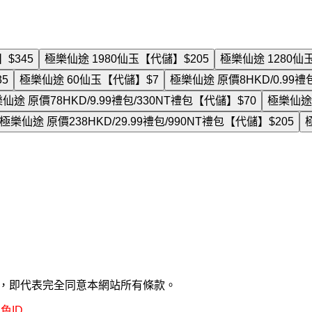
】
$345
極樂仙途 1980仙玉【代儲】
$205
極樂仙途 1280
35
極樂仙途 60仙玉【代儲】
$7
極樂仙途 原價8HKD/0.99
仙途 原價78HKD/9.99禮包/330NT禮包【代儲】
$70
極樂仙途 
極樂仙途 原價238HKD/29.99禮包/990NT禮包【代儲】
$205
款，即代表完全同意本網站所有條款。
色ID