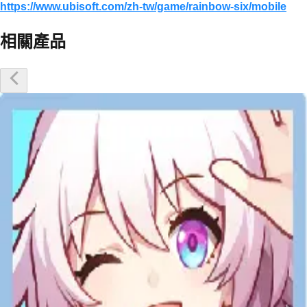
https://www.ubisoft.com/zh-tw/game/rainbow-six/mobile
相關產品
優惠