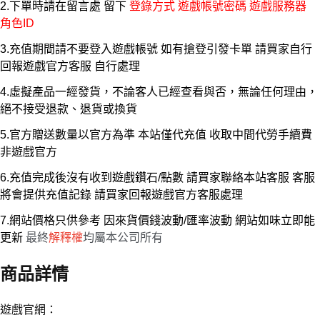
2.下單時請在留言處 留下
登錄方式 遊戲帳號密碼 遊戲服務器
角色ID
3.充值期間請不要登入遊戲帳號 如有搶登引發卡單 請買家自行
回報遊戲官方客服 自行處理
4.虛擬產品一經發貨，不論客人已經查看與否，無論任何理由，
絕不接受退款、退貨或換貨
5.官方贈送數量以官方為準 本站僅代充值 收取中間代勞手續費
非遊戲官方
6.充值完成後沒有收到遊戲鑽石/點數 請買家聯絡本站客服 客服
將會提供充值記錄 請買家回報遊戲官方客服處理
7.網站價格只供參考 因來貨價錢波動/匯率波動 網站如味立即能
更新
最終
解釋權
均屬本公司所有
商品詳情
遊戲官網：