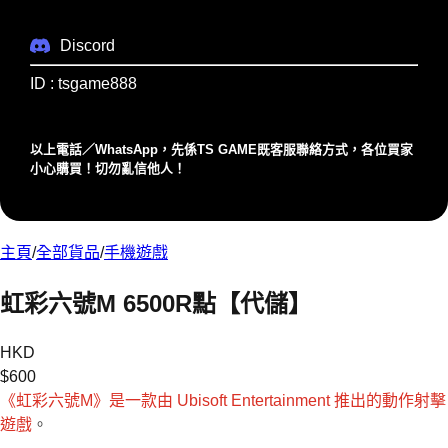
Discord
ID : tsgame888
以上電話／WhatsApp，先係TS GAME既客服聯絡⽅式，各位買家
⼩⼼購買！切勿亂信他⼈！
主頁
/
全部貨品
/
手機遊戲
虹彩六號M 6500R點【代儲】
HKD
$
600
《虹彩六號M》是一款由 Ubisoft Entertainment 推出的動作射擊
遊戲
。