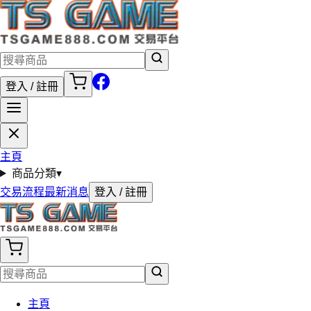
登入 / 註冊
主頁
商品分類
▾
交易流程
最新消息
登入 / 註冊
主頁