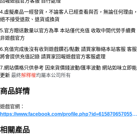
回報遊戲官方客服 自行處理
4.虛擬產品一經發貨，不論客人已經查看與否，無論任何理由，
絕不接受退款、退貨或換貨
5.官方贈送數量以官方為準 本站僅代充值 收取中間代勞手續費
非遊戲官方
6.充值完成後沒有收到遊戲鑽石/點數 請買家聯絡本站客服 客服
將會提供充值記錄 請買家回報遊戲官方客服處理
7.網站價格只供參考 因來貨價錢波動/匯率波動 網站如味立即能
更新
最終
解釋權
均屬本公司所有
商品詳情
遊戲官網：
https://www.facebook.com/profile.php?id=61587065705585#
相關產品