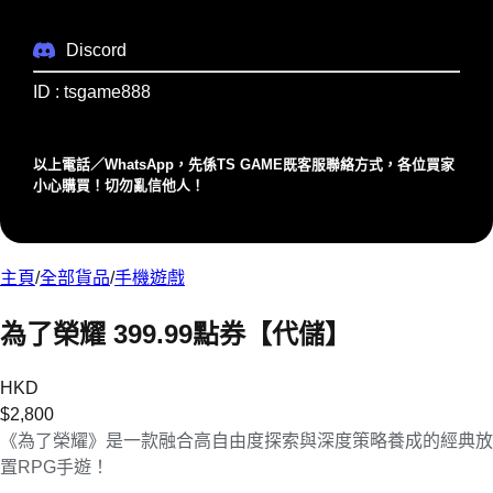
Discord
ID : tsgame888
以上電話／WhatsApp，先係TS GAME既客服聯絡⽅式，各位買家
⼩⼼購買！切勿亂信他⼈！
主頁
/
全部貨品
/
手機遊戲
為了榮耀 399.99點券【代儲】
HKD
$
2,800
《為了榮耀》是一款融合高自由度探索與深度策略養成的經典放
置RPG手遊！