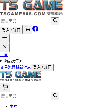
登入 / 註冊
主頁
商品分類
▾
交易流程
最新消息
登入 / 註冊
主頁