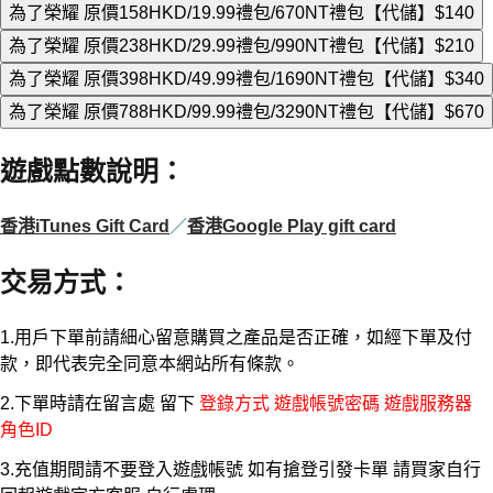
為了榮耀 原價158HKD/19.99禮包/670NT禮包【代儲】
$140
為了榮耀 原價238HKD/29.99禮包/990NT禮包【代儲】
$210
為了榮耀 原價398HKD/49.99禮包/1690NT禮包【代儲】
$340
為了榮耀 原價788HKD/99.99禮包/3290NT禮包【代儲】
$670
遊戲點數說明
：
香港iTunes Gift Card
／
香港Google Play gift card
交易方式
：
1.用戶下單前請細心留意購買之產品是否正確，如經下單及付
款，即代表完全同意本網站所有條款。
2.下單時請在留言處 留下
登錄方式 遊戲帳號密碼 遊戲服務器
角色ID
3.充值期間請不要登入遊戲帳號 如有搶登引發卡單 請買家自行