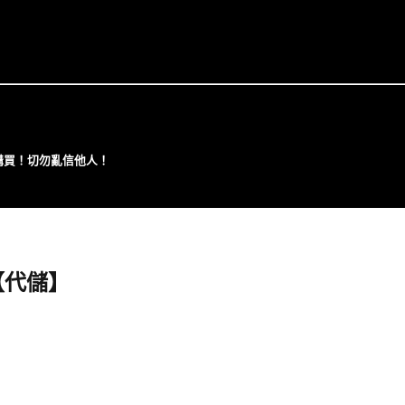
⼼購買！切勿亂信他⼈！
包【代儲】