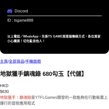
Discord
ID : tsgame888
以上電話／WhatsApp，先係TS GAME既客服聯絡⽅式，各位買家
⼩⼼購買！切勿亂信他⼈！
主頁
/
全部貨品
/
手機遊戲
地獄獵手鎮魂錄 680勾玉【代儲】
HKD
$
630
地獄獵手
：
鎮魂錄
是YTFLGames開發的一款能夠在行動裝置上
運行的冒險應用程式