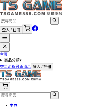
登入 / 註冊
主頁
商品分類
▾
交易流程
最新消息
登入 / 註冊
主頁