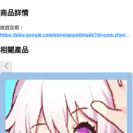
商品詳情
遊戲官網：
https://play.google.com/store/apps/details?id=com.zhenhunft.leshad&hl=zh
相關產品
優惠