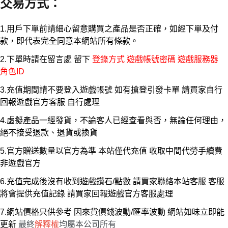
交易方式
：
1.用戶下單前請細心留意購買之產品是否正確，如經下單及付
款，即代表完全同意本網站所有條款。
2.下單時請在留言處 留下
登錄方式 遊戲帳號密碼 遊戲服務器
角色ID
3.充值期間請不要登入遊戲帳號 如有搶登引發卡單 請買家自行
回報遊戲官方客服 自行處理
4.虛擬產品一經發貨，不論客人已經查看與否，無論任何理由，
絕不接受退款、退貨或換貨
5.官方贈送數量以官方為準 本站僅代充值 收取中間代勞手續費
非遊戲官方
6.充值完成後沒有收到遊戲鑽石/點數 請買家聯絡本站客服 客服
將會提供充值記錄 請買家回報遊戲官方客服處理
7.網站價格只供參考 因來貨價錢波動/匯率波動 網站如味立即能
更新
最終
解釋權
均屬本公司所有