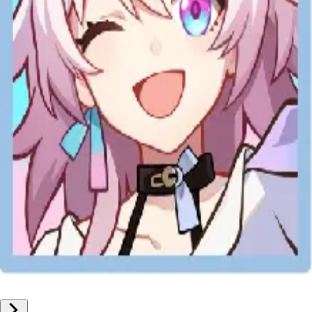
手機遊戲
崩壞星穹鐵道 儲值