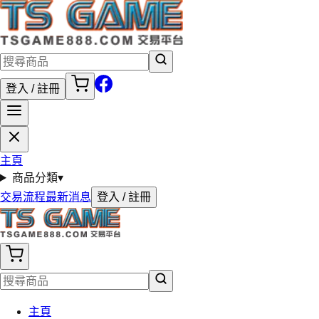
登入 / 註冊
主頁
商品分類
▾
交易流程
最新消息
登入 / 註冊
主頁