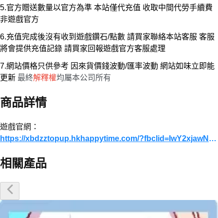
5.官方贈送數量以官方為準 本站僅代充值 收取中間代勞手續費
非遊戲官方
6.充值完成後沒有收到遊戲鑽石/點數 請買家聯絡本站客服 客服
將會提供充值記錄 請買家回報遊戲官方客服處理
7.網站價格只供參考 因來貨價錢波動/匯率波動 網站如味立即能
更新
最終
解釋權
均屬本公司所有
商品詳情
遊戲官網：
https://xbdzztopup.hkhappytime.com/?fbclid=IwY2xjawNYzflleHRuA2FlbQIxMABicmlkETFuSGdpWHhoaHowdHlXOUJLAR4EMdG0qs8HniQ6m3P6Smyx9uCgZnzBJ9-qJ-IuQq0jwG3xrX1X3iYVEntWpA_aem_3J9q-cMIjzL4E9rz6-2p-A#/
相關產品