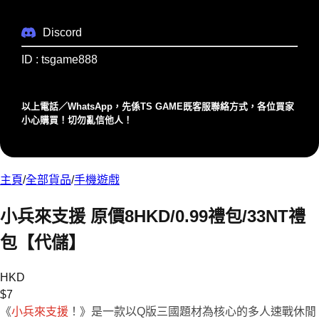
Discord
ID : tsgame888
以上電話／WhatsApp，先係TS GAME既客服聯絡⽅式，各位買家
⼩⼼購買！切勿亂信他⼈！
主頁
/
全部貨品
/
手機遊戲
小兵來支援 原價8HKD/0.99禮包/33NT禮
包【代儲】
HKD
$
7
《
小兵來支援
！》是一款以Q版三國題材為核心的多人速戰休閒