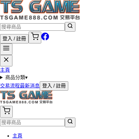
登入 / 註冊
主頁
商品分類
▾
交易流程
最新消息
登入 / 註冊
主頁