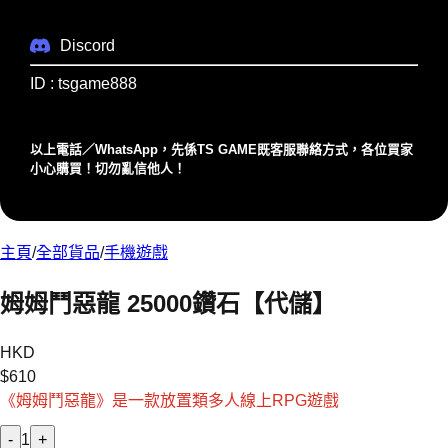
Discord
ID : tsgame888
以上電話／WhatsApp，先係TS GAME既客服聯絡⽅式，各位買家
⼩⼼購買！切勿亂信他⼈！
主頁
/
全部貨品
/
手機遊戲
姆姆鬥惡龍 25000鑽石【代儲】
HKD
$
610
《姆姆鬥惡龍》是一款放置類多人線上RPG遊戲
-
1
+