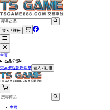
登入 / 註冊
主頁
商品分類
▾
交易流程
最新消息
登入 / 註冊
主頁