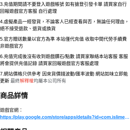
3.充值期間請不要登入遊戲帳號 如有搶登引發卡單 請買家自行
回報遊戲官方客服 自行處理
4.虛擬產品一經發貨，不論客人已經查看與否，無論任何理由，
絕不接受退款、退貨或換貨
5.官方贈送數量以官方為準 本站僅代充值 收取中間代勞手續費
非遊戲官方
6.充值完成後沒有收到遊戲鑽石/點數 請買家聯絡本站客服 客服
將會提供充值記錄 請買家回報遊戲官方客服處理
7.網站價格只供參考 因來貨價錢波動/匯率波動 網站如味立即能
更新
最終
解釋權
均屬本公司所有
商品詳情
遊戲官網：
https://play.google.com/store/apps/details?id=com.islime.android&hl=zh_HK