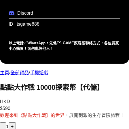
Discord
ID : tsgame888
以上電話／WhatsApp，先係TS GAME既客服聯絡⽅式，各位買家
⼩⼼購買！切勿亂信他⼈！
主頁
/
全部貨品
/
手機遊戲
點點大作戰 10000探索幣【代儲】
HKD
$
590
歡迎來到《點點大作戰》的世界
，展開刺激的生存冒險旅程！
-
1
+