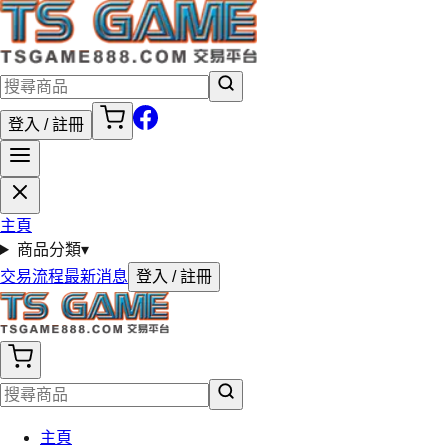
登入 / 註冊
主頁
商品分類
▾
交易流程
最新消息
登入 / 註冊
主頁