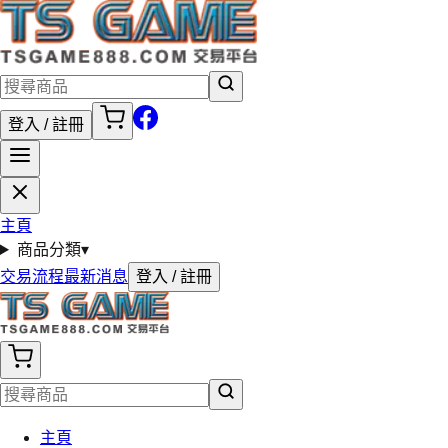
登入 / 註冊
主頁
商品分類
▾
交易流程
最新消息
登入 / 註冊
主頁