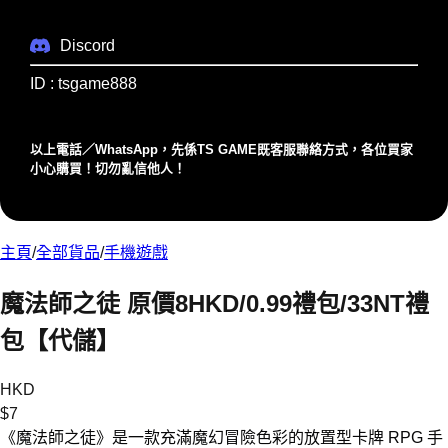
Discord
ID : tsgame888
以上電話／WhatsApp，先係TS GAME既客服聯絡⽅式，各位買家
⼩⼼購買！切勿亂信他⼈！
主頁
/
全部貨品
/
手機遊戲
魔法師之徒 原價8HKD/0.99禮包/33NT禮
包【代儲】
HKD
$
7
《魔法師之徒》是一款充滿魔幻冒險色彩的放置型卡牌 RPG 手