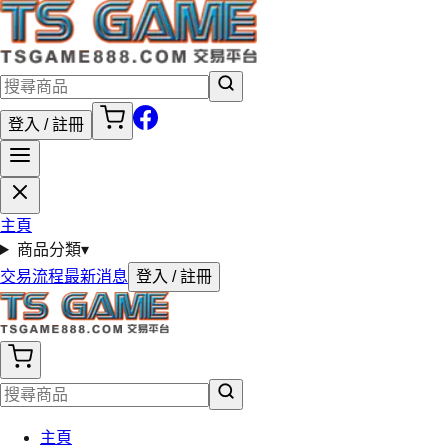
登入 / 註冊
主頁
商品分類
▾
交易流程
最新消息
登入 / 註冊
主頁