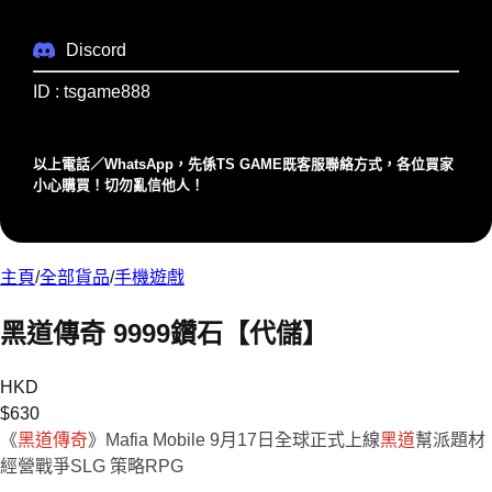
Discord
ID : tsgame888
以上電話／WhatsApp，先係TS GAME既客服聯絡⽅式，各位買家
⼩⼼購買！切勿亂信他⼈！
主頁
/
全部貨品
/
手機遊戲
黑道傳奇 9999鑽石【代儲】
HKD
$
630
《
黑道傳奇
》Mafia Mobile 9月17日全球正式上線
黑道
幫派題材
經營戰爭SLG 策略RPG