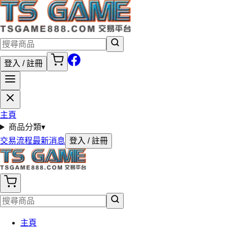
登入 / 註冊
主頁
商品分類
▾
交易流程
最新消息
登入 / 註冊
主頁