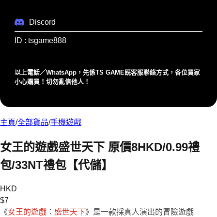
Discord
ID : tsgame888
以上電話／WhatsApp，先係TS GAME既客服聯絡⽅式，各位買家
⼩⼼購買！切勿亂信他⼈！
主頁
/
全部貨品
/
手機遊戲
女王的遊戲盛世天下 原價8HKD/0.99禮
包/33NT禮包【代儲】
HKD
$
7
《
女王的遊戲
：
盛世天下
》是一款採真人演出的冒險遊戲