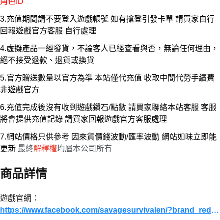
角色ID
3.充值期間請不要登入遊戲帳號 如有搶登引發卡單 請買家自行
回報遊戲官方客服 自行處理
4.虛擬產品一經發貨，不論客人已經查看與否，無論任何理由，
絕不接受退款、退貨或換貨
5.官方贈送數量以官方為準 本站僅代充值 收取中間代勞手續費
非遊戲官方
6.充值完成後沒有收到遊戲鑽石/點數 請買家聯絡本站客服 客服
將會提供充值記錄 請買家回報遊戲官方客服處理
7.網站價格只供參考 因來貨價錢波動/匯率波動 網站如味立即能
更新
最終
解釋權
均屬本公司所有
商品詳情
遊戲官網：
https://www.facebook.com/savagesurvivalen/?brand_redir=740737045788033#