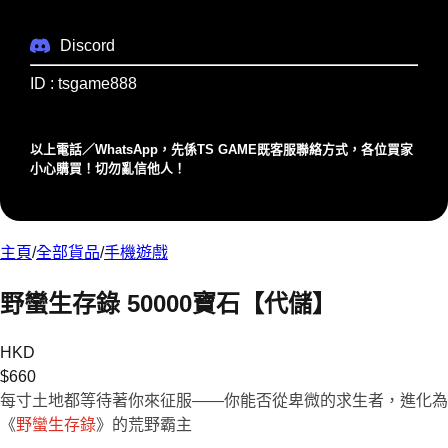
Discord
ID : tsgame888
以上電話／WhatsApp，先係TS GAME既客服聯絡⽅式，各位買家
⼩⼼購買！切勿亂信他⼈！
主頁
/
全部貨品
/
手機遊戲
野蠻生存錄 50000寶石【代儲】
HKD
$
660
每寸土地都等待著你來征服——你能否從卑微的求生者，進化為
《
野蠻生存錄
》的荒野霸主