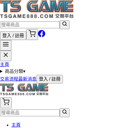
登入 / 註冊
主頁
商品分類
▾
交易流程
最新消息
登入 / 註冊
主頁