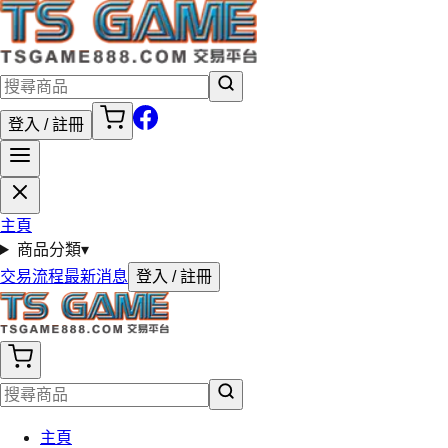
登入 / 註冊
主頁
商品分類
▾
交易流程
最新消息
登入 / 註冊
主頁