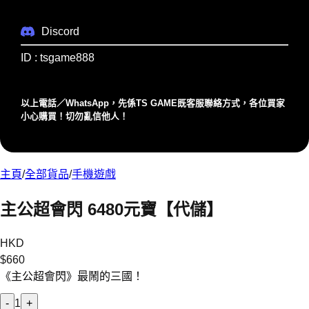
Discord
ID : tsgame888
以上電話／WhatsApp，先係TS GAME既客服聯絡⽅式，各位買家
⼩⼼購買！切勿亂信他⼈！
主頁
/
全部貨品
/
手機遊戲
主公超會閃 6480元寶【代儲】
HKD
$
660
《主公超會閃》最鬧的三國！
-
1
+