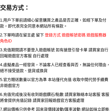
交易方式
：
1.用戶下單前請細心留意購買之產品是否正確，如經下單及付
款，即代表完全同意本網站所有條款。
2.下單時請在留言處 留下
登錄方式 遊戲帳號密碼 遊戲服務器
角色ID
3.充值期間請不要登入遊戲帳號 如有搶登引發卡單 請買家自行
回報遊戲官方客服 自行處理
4.虛擬產品一經發貨，不論客人已經查看與否，無論任何理由，
絕不接受退款、退貨或換貨
5.官方贈送數量以官方為準 本站僅代充值 收取中間代勞手續費
非遊戲官方
6.充值完成後沒有收到遊戲鑽石/點數 請買家聯絡本站客服 客服
將會提供充值記錄 請買家回報遊戲官方客服處理
7.網站價格只供參考 因來貨價錢波動/匯率波動 網站如味立即能