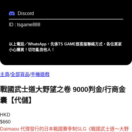
Discord
ID : tsgame888
以上電話／WhatsApp，先係TS GAME既客服聯絡⽅式，各位買家
⼩⼼購買！切勿亂信他⼈！
主頁
/
全部貨品
/
手機遊戲
戰國武士道大野望之卷 9000判金/行商金
囊【代儲】
HKD
$
660
Daimaou 代理發行的日本戰國賽季制SLG《戰國武士道〜大野