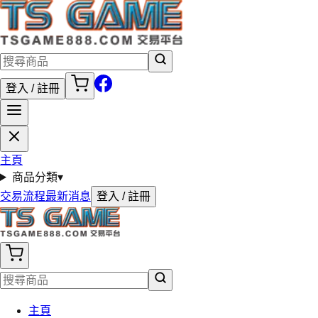
登入 / 註冊
主頁
商品分類
▾
交易流程
最新消息
登入 / 註冊
主頁