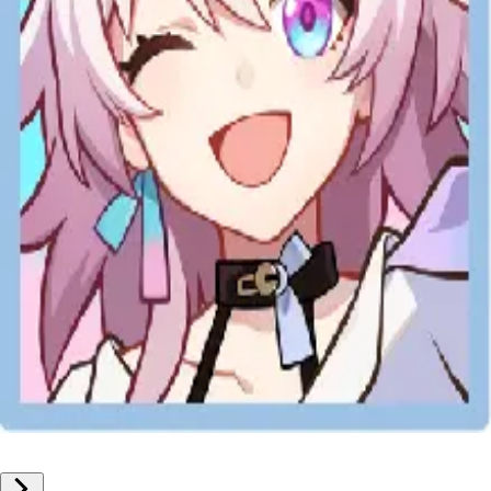
手機遊戲
崩壞星穹鐵道 儲值