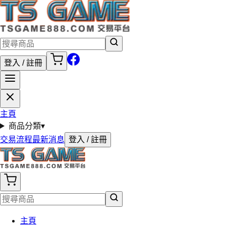
登入 / 註冊
主頁
商品分類
▾
交易流程
最新消息
登入 / 註冊
主頁