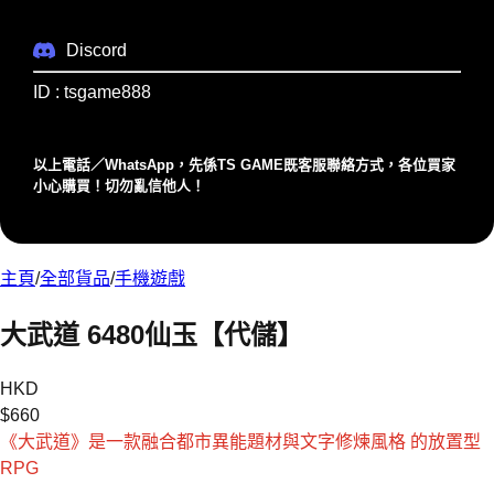
Discord
ID : tsgame888
以上電話／WhatsApp，先係TS GAME既客服聯絡⽅式，各位買家
⼩⼼購買！切勿亂信他⼈！
主頁
/
全部貨品
/
手機遊戲
大武道 6480仙玉【代儲】
HKD
$
660
《大武道》是一款融合都市異能題材與文字修煉風格 的放置型
RPG