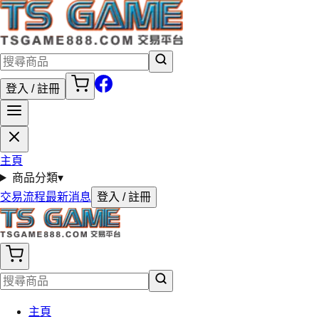
登入 / 註冊
主頁
商品分類
▾
交易流程
最新消息
登入 / 註冊
主頁