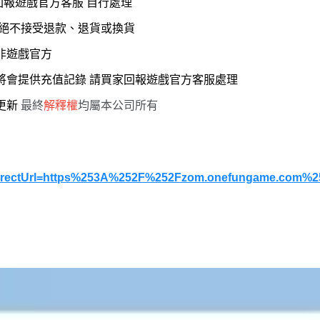
回報遊戲官方客服 自行處理
，絕不接受退款、退貨或換貨
 非遊戲官方
服將會提供充值記錄 請買家回報遊戲官方客服處理
能更新
最終
解釋權
均屬本公司所有
redirectUrl=https%253A%252F%252Fzom.onefungame.com%