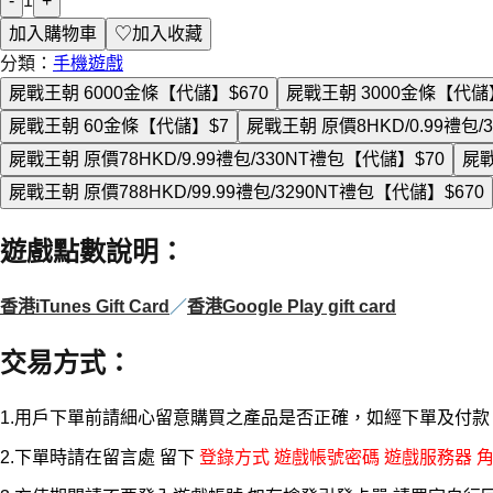
-
1
+
加入購物車
♡
加入收藏
分類：
手機遊戲
屍戰王朝 6000金條【代儲】
$670
屍戰王朝 3000金條【代儲
屍戰王朝 60金條【代儲】
$7
屍戰王朝 原價8HKD/0.99禮包
屍戰王朝 原價78HKD/9.99禮包/330NT禮包【代儲】
$70
屍戰
屍戰王朝 原價788HKD/99.99禮包/3290NT禮包【代儲】
$670
遊戲點數說明
：
香港iTunes Gift Card
／
香港Google Play gift card
交易方式
：
1.用戶下單前請細心留意購買之產品是否正確，如經下單及付
2.下單時請在留言處 留下
登錄方式 遊戲帳號密碼 遊戲服務器 角