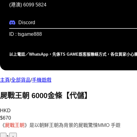
(港澳) 6099 5824
Discord
ID : tsgame888
以上電話／WhatsApp，先係TS GAME既客服聯絡⽅式，各位買家⼩
主頁
/
全部貨品
/
手機遊戲
屍戰王朝 6000金條【代儲】
HKD
$
670
《
屍戰王朝
》是以朝鮮王朝為背景的屍戰驚悚MMO 手遊