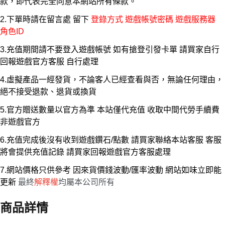
款，即代表完全同意本網站所有條款。
2.下單時請在留言處 留下
登錄方式 遊戲帳號密碼 遊戲服務器
角色ID
3.充值期間請不要登入遊戲帳號 如有搶登引發卡單 請買家自行
回報遊戲官方客服 自行處理
4.虛擬產品一經發貨，不論客人已經查看與否，無論任何理由，
絕不接受退款、退貨或換貨
5.官方贈送數量以官方為準 本站僅代充值 收取中間代勞手續費
非遊戲官方
6.充值完成後沒有收到遊戲鑽石/點數 請買家聯絡本站客服 客服
將會提供充值記錄 請買家回報遊戲官方客服處理
7.網站價格只供參考 因來貨價錢波動/匯率波動 網站如味立即能
更新
最終
解釋權
均屬本公司所有
商品詳情