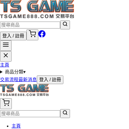
登入 / 註冊
主頁
商品分類
▾
交易流程
最新消息
登入 / 註冊
主頁