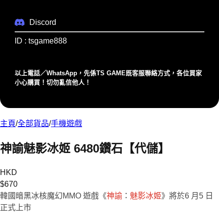
Discord
ID : tsgame888
以上電話／WhatsApp，先係TS GAME既客服聯絡⽅式，各位買家
⼩⼼購買！切勿亂信他⼈！
主頁
/
全部貨品
/
手機遊戲
神諭魅影冰姬 6480鑽石【代儲】
HKD
$
670
韓國暗黑冰核魔幻MMO 遊戲《
神諭
：
魅影冰姬
》將於6 月5 日
正式上市