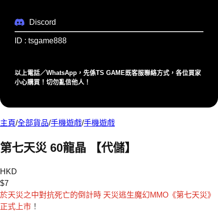
Discord
ID : tsgame888
以上電話／WhatsApp，先係TS GAME既客服聯絡⽅式，各位買家
⼩⼼購買！切勿亂信他⼈！
主頁
/
全部貨品
/
手機遊戲
/
手機遊戲
第七天災 60龍晶 【代儲】
HKD
$
7
於天災之中對抗死亡的倒計時 天災逃生魔幻MMO《第七天災》
正式上市
！