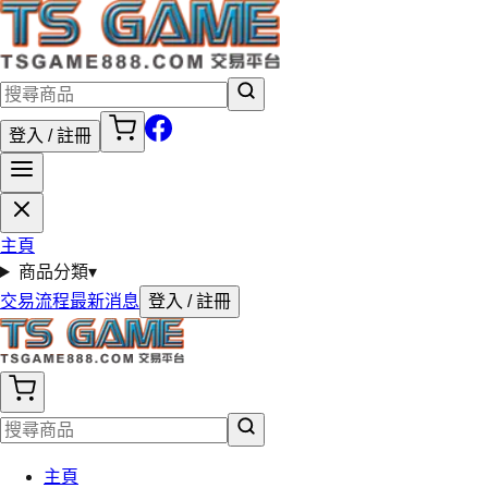
登入 / 註冊
主頁
商品分類
▾
交易流程
最新消息
登入 / 註冊
主頁