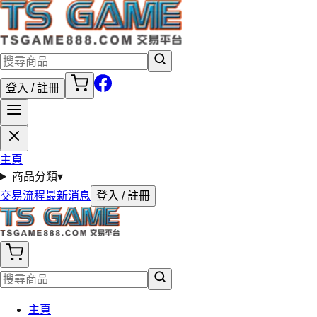
登入 / 註冊
主頁
商品分類
▾
交易流程
最新消息
登入 / 註冊
主頁