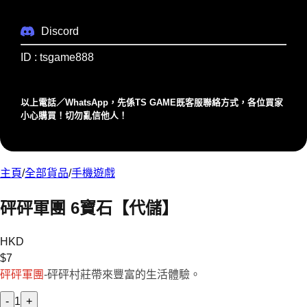
Discord
ID : tsgame888
以上電話／WhatsApp，先係TS GAME既客服聯絡⽅式，各位買家
⼩⼼購買！切勿亂信他⼈！
主頁
/
全部貨品
/
手機遊戲
砰砰軍團 6寶石【代儲】
HKD
$
7
砰砰軍團
-砰砰村莊帶來豐富的生活體驗。
-
1
+