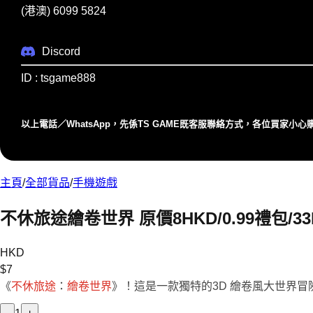
(港澳) 6099 5824
Discord
ID : tsgame888
以上電話／WhatsApp，先係TS GAME既客服聯絡⽅式，各位買家⼩
主頁
/
全部貨品
/
手機遊戲
不休旅途繪卷世界 原價8HKD/0.99禮包/
HKD
$
7
《
不休旅途
：
繪卷世界
》！這是一款獨特的3D 繪卷風大世界冒