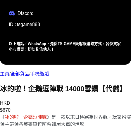
Discord
ID : tsgame888
以上電話／WhatsApp，先係TS GAME既客服聯絡⽅式，各位買家
⼩⼼購買！切勿亂信他⼈！
主頁
/
全部貨品
/
手機遊戲
冰的啦！企鵝逗陣戰 14000雪鑽【代儲】
HKD
$
670
《
冰的啦
！
企鵝逗陣戰
》是一款以末日極寒為世界觀，玩家扮演
領主帶領各英雄單位防禦殭屍大軍的進攻