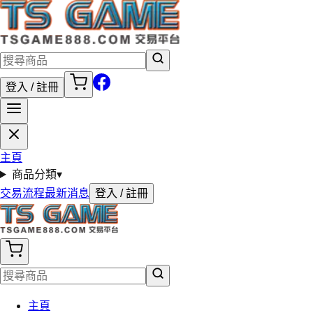
登入 / 註冊
主頁
商品分類
▾
交易流程
最新消息
登入 / 註冊
主頁