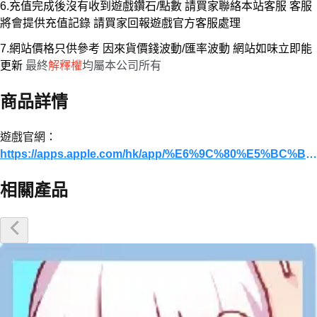
6.充值完成後沒有收到遊戲鑽石/點數 請買家聯絡本站客服 客服
將會提供充值記錄 請買家回報遊戲官方客服處理
7.網站價格只供參考 因來貨價錢波動/匯率波動 網站如味立即能
更新
最終
解釋權
均屬本公司所有
商品詳情
遊戲官網：
https://apps.apple.com/hk/app/%E6%9C%80%E5%BC%B7%E6%88%B0%E5%A3%AB-%E8%A6%BA%E9%86%92/id6630375391
相關產品
優惠