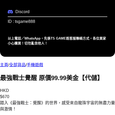
Discord
ID : tsgame888
以上電話／WhatsApp，先係TS GAME既客服聯絡⽅式，各位買家
⼩⼼購買！切勿亂信他⼈！
主頁
/
全部貨品
/
手機遊戲
最強戰士覺醒 原價99.99美金【代儲】
HKD
$
670
踏入《最強戰士：覺醒》的世界，感受來自龍珠宇宙的無盡力量
與激情！