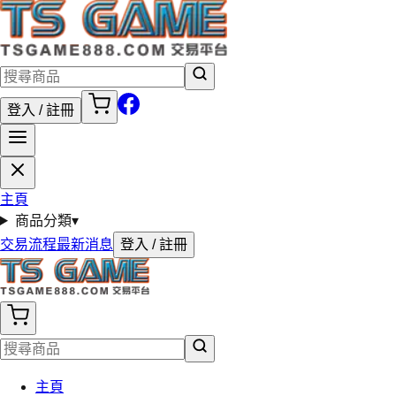
登入 / 註冊
主頁
商品分類
▾
交易流程
最新消息
登入 / 註冊
主頁