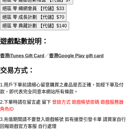
絕區 零 繩網會員 【代儲】
$33
絕區 零 成長計劃 【代儲】
$70
絕區 零 典藏計劃 【代儲】
$140
遊戲點數說明
：
香港iTunes Gift Card
／
香港Google Play gift card
交易方式
：
1.用戶下單前請細心留意購買之產品是否正確，如經下單及付
款，即代表完全同意本網站所有條款。
2.下單時請在留言處 留下
登錄方式 遊戲帳號密碼 遊戲服務器
角色ID
3.充值期間請不要登入遊戲帳號 如有搶登引發卡單 請買家自行
回報遊戲官方客服 自行處理