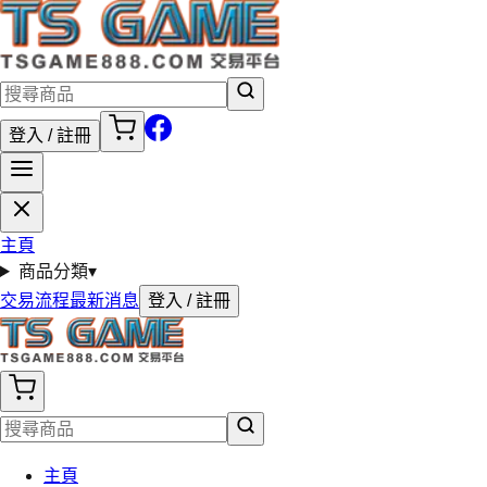
登入 / 註冊
主頁
商品分類
▾
交易流程
最新消息
登入 / 註冊
主頁