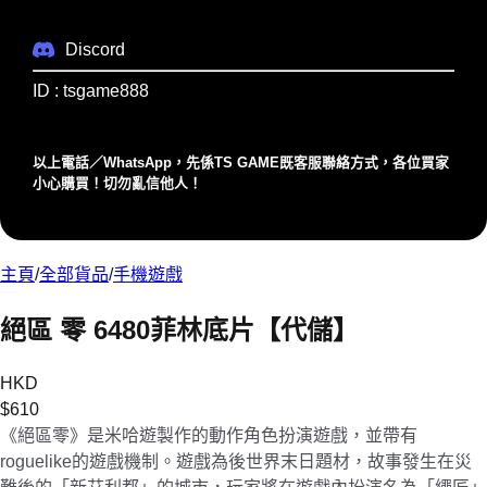
Discord
ID : tsgame888
以上電話／WhatsApp，先係TS GAME既客服聯絡⽅式，各位買家
⼩⼼購買！切勿亂信他⼈！
主頁
/
全部貨品
/
手機遊戲
絕區 零 6480菲林底片【代儲】
HKD
$
610
《絕區零》是米哈遊製作的動作角色扮演遊戲，並帶有
roguelike的遊戲機制。遊戲為後世界末日題材，故事發生在災