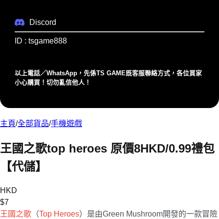
Discord
ID : tsgame888
以上電話／WhatsApp，先係TS GAME既客服聯絡⽅式，各位買家
⼩⼼購買！切勿亂信他⼈！
主頁
/
全部貨品
/
手機遊戲
王國之歌top heroes 原價8HKD/0.99禮包
【代儲】
HKD
$
7
王國之歌
（
Top Heroes
）是由Green Mushroom開發的一款冒險