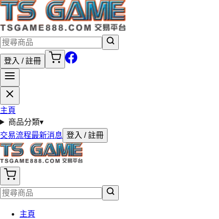
登入 / 註冊
主頁
商品分類
▾
交易流程
最新消息
登入 / 註冊
主頁