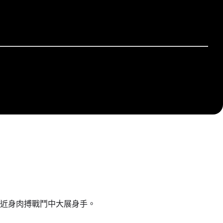
近身肉搏戰鬥中大展身手。