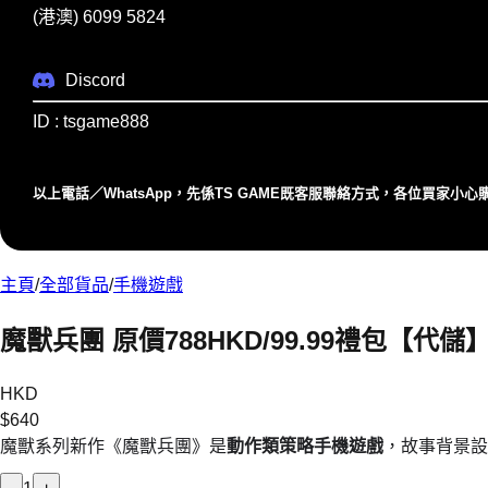
(港澳) 6099 5824
Discord
ID : tsgame888
以上電話／WhatsApp，先係TS GAME既客服聯絡⽅式，各位買家⼩
主頁
/
全部貨品
/
手機遊戲
魔獸兵團 原價788HKD/99.99禮包【代儲
HKD
$
640
魔獸系列新作《魔獸兵團》是
動作類策略手機遊戲
，故事背景設