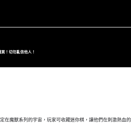
⼼購買！切勿亂信他⼈！
】
定在魔獸系列的宇宙，玩家可收藏迷你棋，讓他們在刺激熱血的