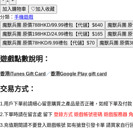
-
1
+
加入購物車
♡
加入收藏
分類：
手機遊戲
魔獸兵團 原價788HKD/99.99禮包【代儲】
$640
魔獸兵團 原價
魔獸兵團 原價198HKD/24.99禮包【代儲】
$165
魔獸兵團 原價
魔獸兵團 原價78HKD/9.99禮包【代儲】
$70
魔獸兵團 原價38
遊戲點數說明
：
香港iTunes Gift Card
／
香港Google Play gift card
交易方式
：
1.用戶下單前請細心留意購買之產品是否正確，如經下單及付
2.下單時請在留言處 留下
登錄方式 遊戲帳號密碼 遊戲服務器 角
3.充值期間請不要登入遊戲帳號 如有搶登引發卡單 請買家自行