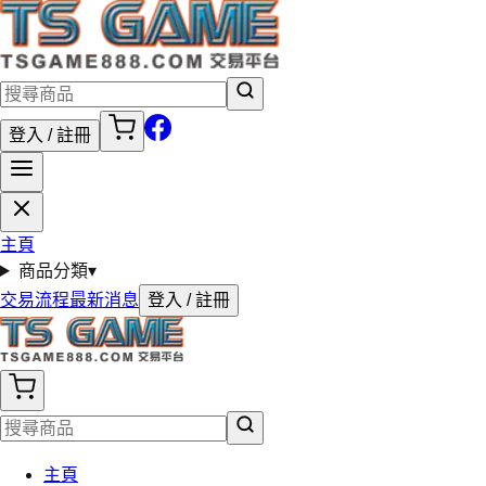
登入 / 註冊
主頁
商品分類
▾
交易流程
最新消息
登入 / 註冊
主頁