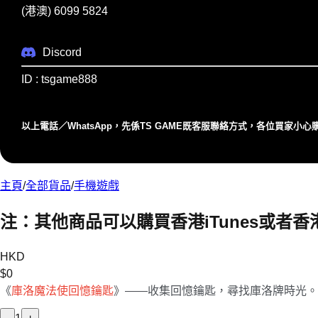
(港澳) 6099 5824
Discord
ID : tsgame888
以上電話／WhatsApp，先係TS GAME既客服聯絡⽅式，各位買家⼩
主頁
/
全部貨品
/
手機遊戲
注：其他商品可以購買香港iTunes或者香港
HKD
$
0
《
庫洛魔法使回憶鑰匙
》——收集回憶鑰匙，尋找庫洛牌時光。