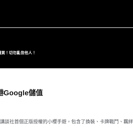
⼼購買！切勿亂信他⼈！
Google儲值
講談社首個正版授權的小櫻手遊，包含了換裝、卡牌戰鬥、羈絆