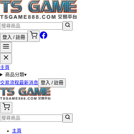
登入 / 註冊
主頁
商品分類
▾
交易流程
最新消息
登入 / 註冊
主頁