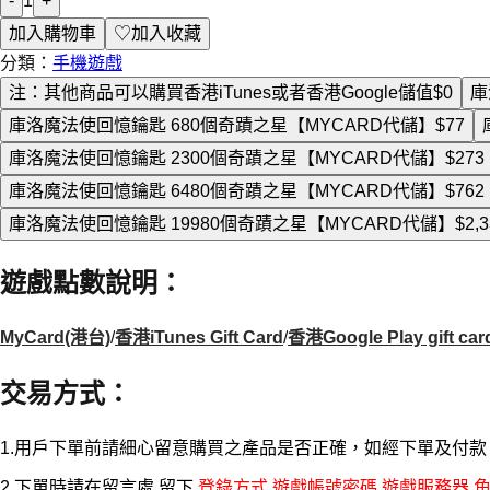
-
1
+
加入購物車
♡
加入收藏
分類：
手機遊戲
注：其他商品可以購買香港iTunes或者香港Google儲值
$0
庫
庫洛魔法使回憶鑰匙 680個奇蹟之星【MYCARD代儲】
$77
庫洛魔法使回憶鑰匙 2300個奇蹟之星【MYCARD代儲】
$273
庫洛魔法使回憶鑰匙 6480個奇蹟之星【MYCARD代儲】
$762
庫洛魔法使回憶鑰匙 19980個奇蹟之星【MYCARD代儲】
$2,
遊戲點數說明
：
MyCard(港台)
/
香港iTunes Gift Card
/
香港Google Play gift car
交易方式
：
1.用戶下單前請細心留意購買之產品是否正確，如經下單及付
2.下單時請在留言處 留下
登錄方式 遊戲帳號密碼 遊戲服務器 角