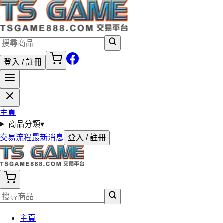
登入 / 註冊
主頁
商品分類
▾
交易流程
最新消息
登入 / 註冊
主頁