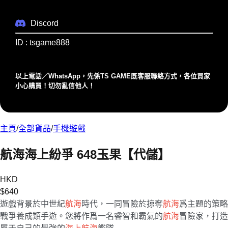
Discord
ID : tsgame888
以上電話／WhatsApp，先係TS GAME既客服聯絡⽅式，各位買家
⼩⼼購買！切勿亂信他⼈！
主頁
/
全部貨品
/
手機遊戲
航海海上紛爭 648玉果【代儲】
HKD
$
640
遊戲背景於中世紀
航海
時代，一同冒險於掠奪
航海
爲主題的策略
戰爭養成類手遊。您將作爲一名睿智和霸氣的
航海
冒險家，打造