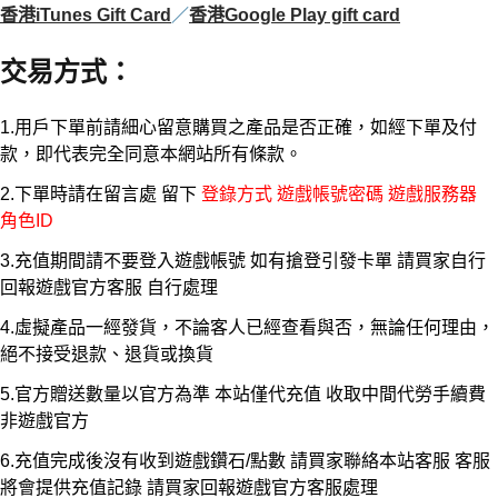
香港iTunes Gift Card
／
香港Google Play gift card
交易方式
：
1.用戶下單前請細心留意購買之產品是否正確，如經下單及付
款，即代表完全同意本網站所有條款。
2.下單時請在留言處 留下
登錄方式 遊戲帳號密碼 遊戲服務器
角色ID
3.充值期間請不要登入遊戲帳號 如有搶登引發卡單 請買家自行
回報遊戲官方客服 自行處理
4.虛擬產品一經發貨，不論客人已經查看與否，無論任何理由，
絕不接受退款、退貨或換貨
5.官方贈送數量以官方為準 本站僅代充值 收取中間代勞手續費
非遊戲官方
6.充值完成後沒有收到遊戲鑽石/點數 請買家聯絡本站客服 客服
將會提供充值記錄 請買家回報遊戲官方客服處理