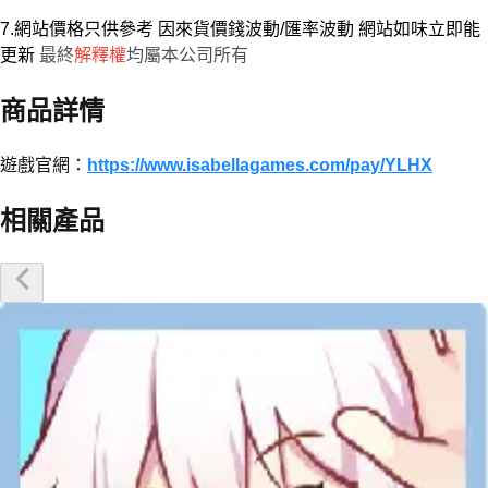
7.網站價格只供參考 因來貨價錢波動/匯率波動 網站如味立即能
更新
最終
解釋權
均屬本公司所有
商品詳情
遊戲官網：
https://www.isabellagames.com/pay/YLHX
相關產品
優惠