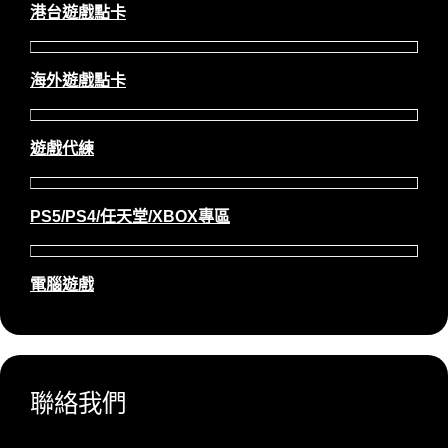
港台遊戲點卡
海外遊戲點卡
遊戲代練
PS5/PS4/任天堂/XBOX專區
電腦遊戲
聯絡我們