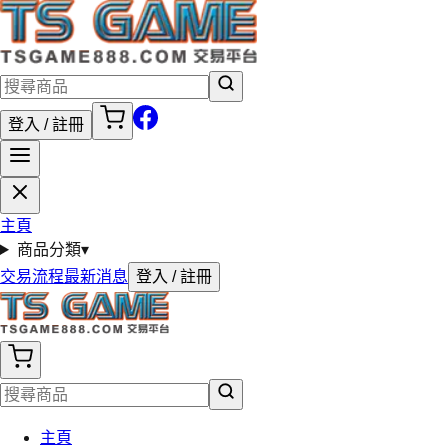
登入 / 註冊
主頁
商品分類
▾
交易流程
最新消息
登入 / 註冊
主頁