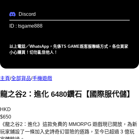
Discord
ID : tsgame888
以上電話／WhatsApp，先係TS GAME既客服聯絡⽅式，各位買家
⼩⼼購買！切勿亂信他⼈！
主頁
/
全部貨品
/
手機遊戲
龍之谷2：進化 6480鑽石【國際服代儲】
HKD
$
650
《龍之谷2：進化》這款免費的 MMORPG 遊戲現已開放，為新
玩家鋪設了一條加入史詩奇幻冒險的道路，至今已超過 3 億玩