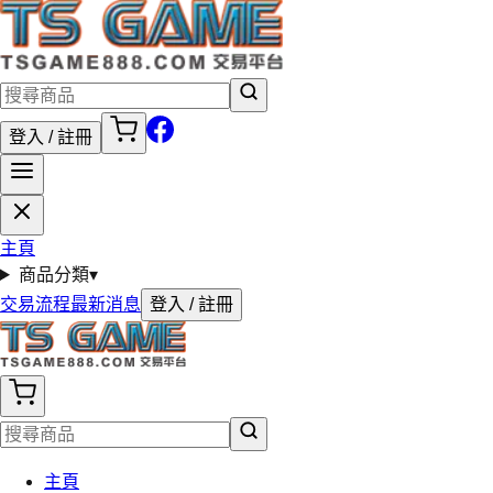
登入 / 註冊
主頁
商品分類
▾
交易流程
最新消息
登入 / 註冊
主頁