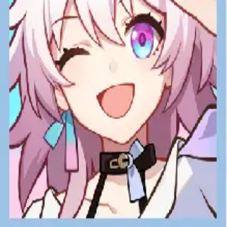
手機遊戲
崩壞星穹鐵道 儲值