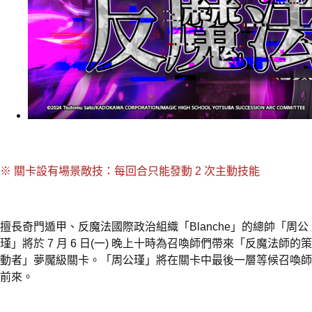
※ 關卡設有場景敵技：每回合只能發動 2 次主動技能
擅長奇門遁甲、反魔法國際政治組織「Blanche」的總帥「周公
瑾」將於 7 月 6 日(一) 晚上十時為召喚師們帶來「反魔法師的策
動者」夢魘級關卡。「周公瑾」將在關卡中最後一層等候召喚師
前來。