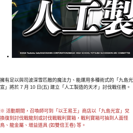
擁有足以與司波深雪匹敵的魔法力、能運用多種術式的「九島光
宣」將於 7 月 10 日(五) 建立「人工製造的天才」討伐戰任務。
※ 活動期間，召喚師可到「以王易王」商店以「九島光宣」兌
換復刻討伐戰龍刻或討伐戰戰利寶箱，戰利寶箱可抽到人面怪
鳥、龍金屬、增益道具 (如雙倍王卷) 等。