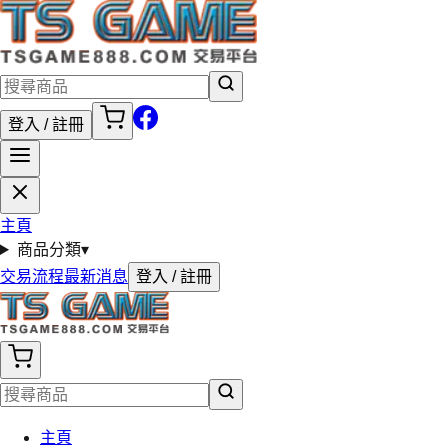
登入 / 註冊
主頁
商品分類
▾
交易流程
最新消息
登入 / 註冊
主頁