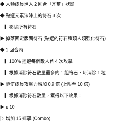
◆ 人類成員進入 2 回合「亢奮」狀態
◆ 點選元素法陣上的符石 3 次
▍移除所有符石
▶ 掉落固定版面符石 (點選的符石種類人類強化符石)
◆ 1 回合內
▍100% 迴避每個敵人首 4 次攻擊
▍根據消除符石數量最多的 1 組符石，每消除 1 粒
▶ 隊伍成員攻擊力增加 0.9 倍 (上限至 10 倍)
▍根據消除符石數量，獲得以下效果：
▶ ≥ 10
▷ 增加 15 連擊 (Combo)