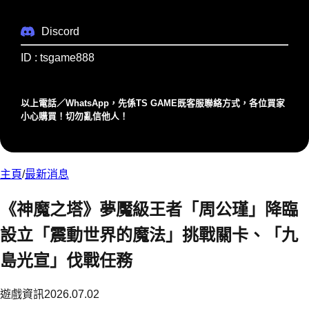
Discord
ID : tsgame888
以上電話／WhatsApp，先係TS GAME既客服聯絡⽅式，各位買家
⼩⼼購買！切勿亂信他⼈！
主頁
/
最新消息
《神魔之塔》夢魘級王者「周公瑾」降臨
設立「震動世界的魔法」挑戰關卡、「九
島光宣」伐戰任務
遊戲資訊
2026.07.02