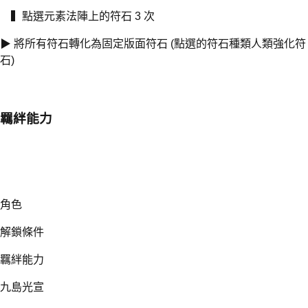
▍點選元素法陣上的符石 3 次
▶ 將所有符石轉化為固定版面符石 (點選的符石種類人類強化符
石)
羈絆能力
角色
解鎖條件
羈絆能力
九島光宣