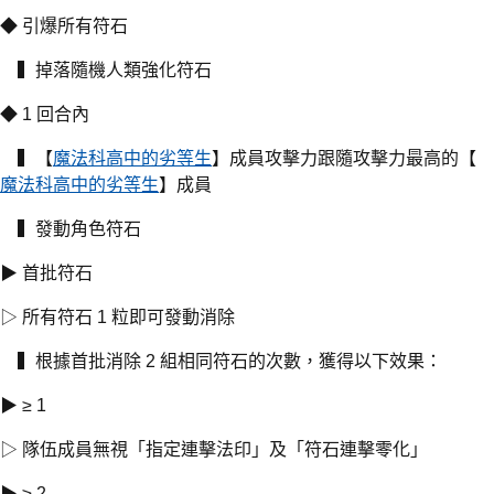
◆ 引爆所有符石
▍掉落隨機人類強化符石
◆ 1 回合內
▍【
魔法科高中的劣等生
】成員攻擊力跟隨攻擊力最高的【
魔法科高中的劣等生
】成員
▍發動角色符石
▶ 首批符石
▷ 所有符石 1 粒即可發動消除
▍根據首批消除 2 組相同符石的次數，獲得以下效果：
▶ ≥ 1
▷ 隊伍成員無視「指定連擊法印」及「符石連擊零化」
▶ ≥ 2