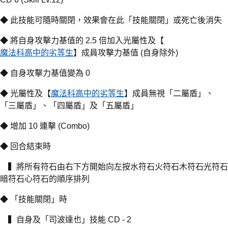
◆ 此技能可隨時關閉，效果會在此「技能關閉」或死亡後消失
◆ 將自身攻擊力基值的 2.5 倍加入光屬性及【
魔法科高中的劣等生
】成員攻擊力基值 (自身除外)
◆ 自身攻擊力基值變為 0
◆ 光屬性及【
魔法科高中的劣等生
】成員無視「二屬盾」、
「三屬盾」、「四屬盾」及「五屬盾」
◆ 增加 10 連擊 (Combo)
◆ 回合結束時
▍將所有符石由右下方開始向左按水符石火符石木符石光符石
暗符石心符石的順序排列
◆ 「技能關閉」時
▍自身及「司波達也」技能 CD - 2