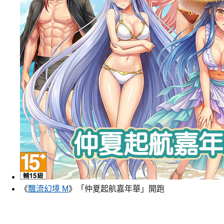
《
飄流幻境 M
》「仲夏起航嘉年華」開跑