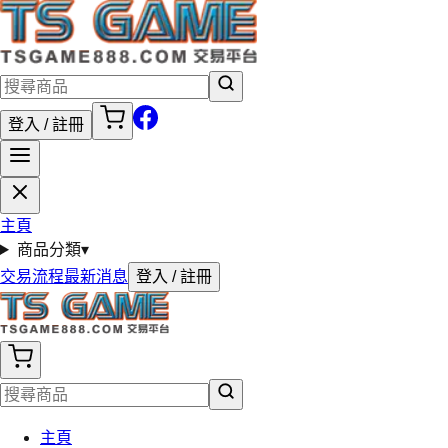
登入 / 註冊
主頁
商品分類
▾
交易流程
最新消息
登入 / 註冊
主頁