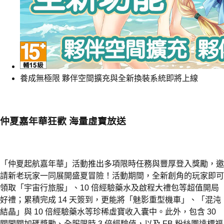
養成無極限 夥伴空間擴充與全新換裝系統即將上線
仲夏嘉年華狂歡 海量虛寶放送
「仲夏起航嘉年華」活動推出多項限時任務與豐厚登入獎勵，邀
請新老玩家一同展開盛夏冒險！活動期間，全新創角的玩家即可
領取「宇宙行旅服」、10 倍經驗藥水及啟程大禮包等超值開局
好禮；累積完成 14 天簽到，更能將「魅影重型機車」、「混沌
結晶」與 10 倍經驗藥水等珍稀虛寶收入囊中。此外，包含 30
關闖關加碼獎勵、全服限時 3 倍經驗值，以及 FB 粉絲團達標福