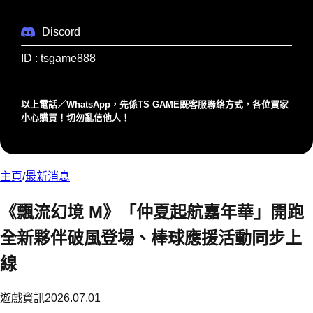
Discord
ID : tsgame888
以上電話／WhatsApp，先係TS GAME既客服聯絡⽅式，各位買家
⼩⼼購買！切勿亂信他⼈！
主頁
/
最新消息
《飄流幻境 M》「仲夏起航嘉年華」開跑
全新夥伴破風登場、棒球應援活動同步上
線
遊戲資訊
2026.07.01