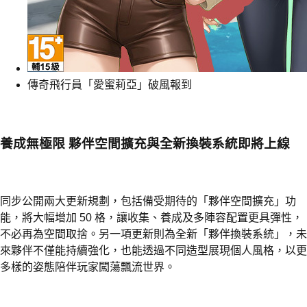
傳奇飛行員「愛蜜莉亞」破風報到
養成無極限 夥伴空間擴充與全新換裝系統即將上線
同步公開兩大更新規劃，包括備受期待的「夥伴空間擴充」功
能，將大幅增加 50 格，讓收集、養成及多陣容配置更具彈性，
不必再為空間取捨。另一項更新則為全新「夥伴換裝系統」，未
來夥伴不僅能持續強化，也能透過不同造型展現個人風格，以更
多樣的姿態陪伴玩家闖蕩飄流世界。